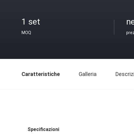
1 set
ne
MOQ
pre
Caratteristiche
Galleria
Descriz
Specificazioni