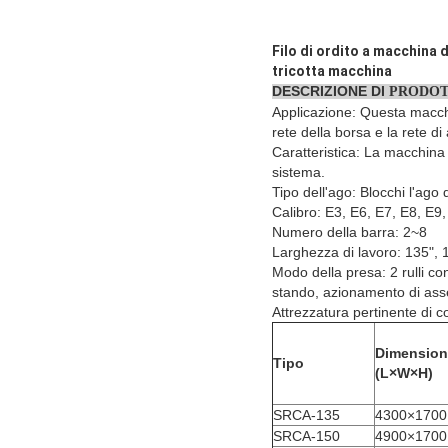
Filo di ordito a macchina 
tricotta macchina
DESCRIZIONE DI
PRODOT
Applicazione: Questa macchina
rete della borsa e la rete d
Caratteristica: La macchina è
sistema.
Tipo dell'ago: Blocchi l'ago
Calibro: E3, E6, E7, E8, E9
Numero della barra: 2~8
Larghezza di lavoro: 135", 
Modo della presa: 2 rulli co
stando, azionamento di ass
Attrezzatura pertinente di co
Dimension
Tipo
(L×W×H)
SRCA-135
4300×1700
SRCA-150
4900×1700