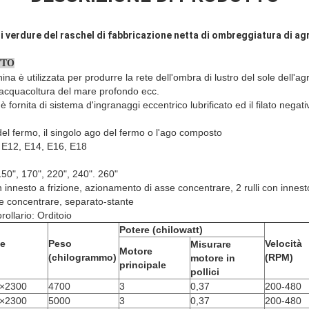
di verdure del raschel di fabbricazione netta di ombreggiatura di agr
TO
 è utilizzata per produrre la rete dell'ombra di lustro del sole dell'agric
i acquacoltura del mare profondo ecc.
 fornita di sistema d'ingranaggi eccentrico lubrificato ed il filato negativ
 del fermo, il singolo ago del fermo o l'ago composto
, E12, E14, E16, E18
150", 170", 220", 240". 260"
n innesto a frizione, azionamento di asse concentrare, 2 rulli con innest
e concentrare, separato-stante
rollario: Orditoio
Potere (chilowatt)
e
Peso
Velocità
Misurare
Motore
(chilogrammo)
(RPM)
motore in
principale
pollici
×2300
4700
3
0,37
200-480
×2300
5000
3
0,37
200-480