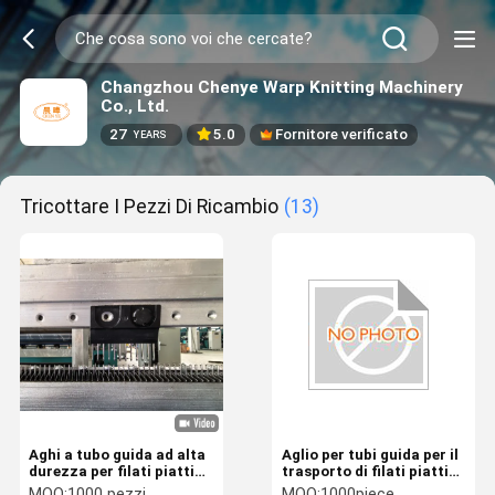
Changzhou Chenye Warp Knitting Machinery
Co., Ltd.
27
5.0
Fornitore verificato
YEARS
Tricottare I Pezzi Di Ricambio
(13)
Aghi a tubo guida ad alta
Aglio per tubi guida per il
durezza per filati piatti
trasporto di filati piatti
da convogliare su
sulla macchina
MOQ:
1000 pezzi
MOQ:
1000piece