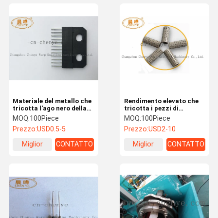
Materiale del metallo che
Rendimento elevato che
tricotta l'ago nero della
tricotta i pezzi di
guida dei pezzi di
ricambio, complessivo
MOQ:
100Piece
MOQ:
100Piece
ricambio resistente alla
staffa della palla di
Prezzo:
USD0.5-5
Prezzo:
USD2-10
corrosione
Antivari della guida
Miglior
CONTATTO
Miglior
CONTATTO
prezzo
prezzo