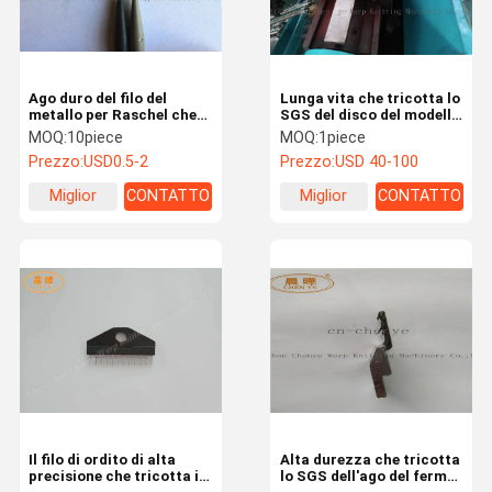
Ago duro del filo del
Lunga vita che tricotta lo
metallo per Raschel che
SGS del disco del modello
si avvolge tricottando
del ferro da maglia di
MOQ:
10piece
MOQ:
1piece
macchinario
Raschel dei pezzi di
Prezzo:
USD0.5-2
Prezzo:
USD 40-100
ricambio approvato
Miglior
CONTATTO
Miglior
CONTATTO
prezzo
prezzo
Casa.
Prodotti
Su Di Noi
Visita Alla
Fabbrica
Il filo di ordito di alta
Alta durezza che tricotta
precisione che tricotta i
lo SGS dell'ago del fermo