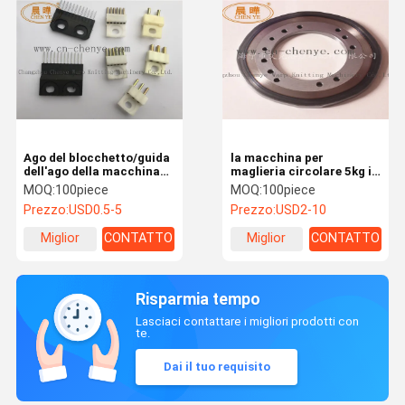
Ago del blocchetto/guida
la macchina per
dell'ago della macchina
maglieria circolare 5kg i
per maglieria COMEZ del
pezzi di ricambio per
MOQ:
100piece
MOQ:
100piece
filo di ordito
controllare il disco del
Prezzo:
USD0.5-5
Prezzo:
USD2-10
modello del campione
netto
Miglior
CONTATTO
Miglior
CONTATTO
prezzo
prezzo
Risparmia tempo
Lasciaci contattare i migliori prodotti con
te.
Dai il tuo requisito