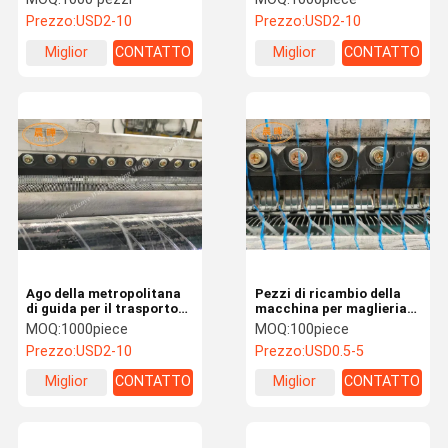
macchine da maglia
Prezzo:
USD2-10
Prezzo:
USD2-10
Miglior
CONTATTO
Miglior
CONTATTO
prezzo
prezzo
Ago della metropolitana
Pezzi di ricambio della
di guida per il trasporto
macchina per maglieria
dei filati piani sulla
del filo di ordito dell'ago
MOQ:
1000piece
MOQ:
100piece
macchina
del tubo del ferro da
Prezzo:
USD2-10
Prezzo:
USD0.5-5
maglia del filo di ordito
Miglior
CONTATTO
Miglior
CONTATTO
prezzo
prezzo