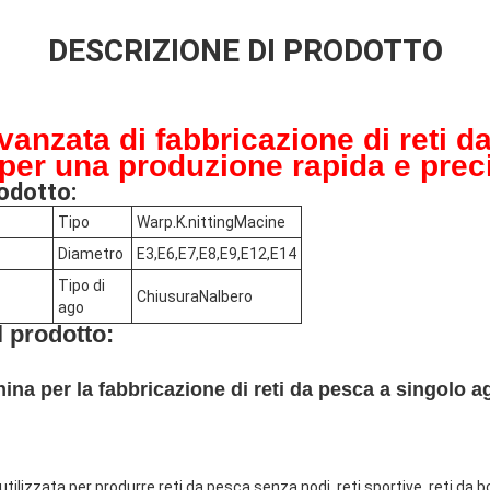
DESCRIZIONE DI PRODOTTO
anzata di fabbricazione di reti d
per una produzione rapida e prec
rodotto:
Tipo
Warp.
K.
nitting
M
acine
Diametro
E3,
E6,E7,E8,E9,E12,E14
Tipo di
Chiusura
N
albero
ago
 prodotto:
ina per la fabbricazione di reti da pesca a singolo 
lizzata per produrre reti da pesca senza nodi, reti sportive, reti da bo