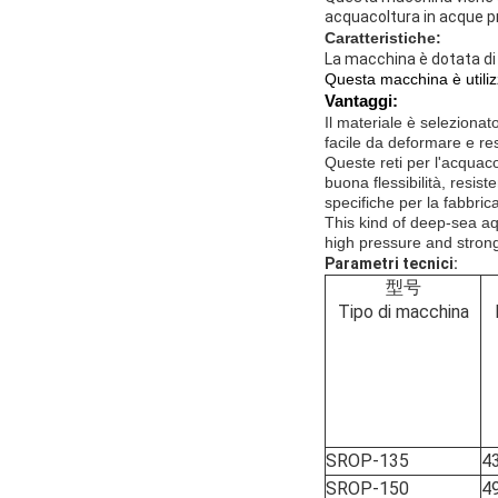
acquacoltura in acque pr
Caratteristiche
:
La macchina è dotata di u
Questa macchina è utilizza
Vantaggi:
Il materiale è selezionat
facile da deformare e re
Queste reti per l'acquac
buona flessibilità, resis
specifiche per la fabbric
This kind of deep-sea aq
high pressure and strong
Parametri tecnici:
型号
Tipo di macchina
SROP-135
4
SROP-150
4