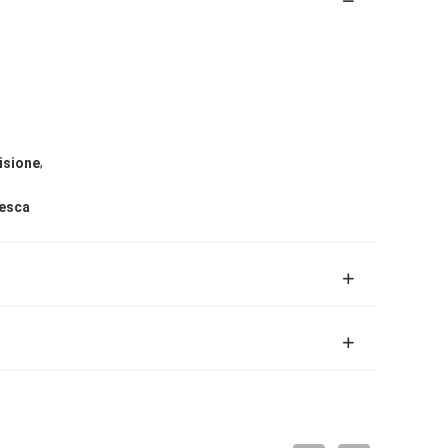
,
isione
pesca