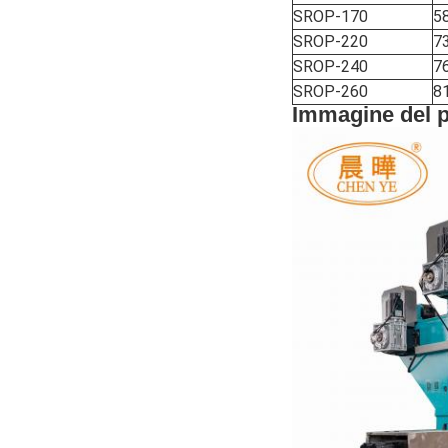
SROP-170
5
SROP-220
7
SROP-240
7
SROP-260
8
Immagine del p