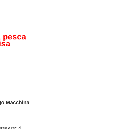
a pesca
isa
ago Macchina
rsa e reti di