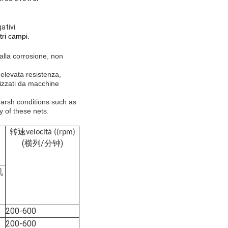
ativi.
tri campi.
 alla corrosione, non
elevata resistenza,
lizzati da macchine
harsh conditions such as
y of these nets.
转速
velocità ((rpm)
(横列/分钟)
机
200-600
200-600