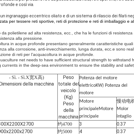
ofonde e così via.
n ingranaggio eccentrico oliato e di un sistema di rilascio dei filati neg
ta per tessere reti sportive, reti di protezione e reti di imballaggio e al
o da polietilene ad alta resistenza, ecc., che ha le funzioni di resistenza
sistenza alla pressione.
oltura in acque profonde presentano generalmente caratteristiche quali 
tenza alla corrosione, anti-invecchiamento, lunga durata, ecc.e sono rea
azione di reti per l'acquacoltura in acque profonde.
uaculture net needs to have sufficient structural strength to withstand 
 currents in the deep-sea environment to ensure the stability and safet
Peso
- Sì. - Sì.
X宽X高)
Potenza del motore
Dimensioni della macchina
totale del
elettrico
KW) Potenza del
veicolo
motore
(Kg)
Motore
慢动电
Peso
principale
Motore
Molor
della
macchina
principale
intaglio
300X2200X2700
3
0.37
约
4700
900x2200x2700
4
0.37
约
5000