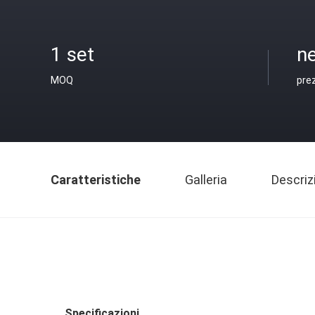
1 set
ne
MOQ
pre
Caratteristiche
Galleria
Descriz
Specificazioni