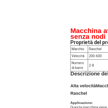
Macchina av
senza nodi 
Proprietà del p
Marchio
Raschel
Velocità
200-600
Numero
2-8
di barre
Descrizione del
Alta velocità
Macch
Raschel
Applicazione:
Questa macchina viene uti