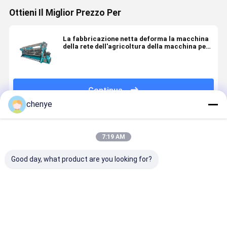
Ottieni Il Miglior Prezzo Per
La fabbricazione netta deforma la macchina
della rete dell'agricoltura della macchina per
maglieria
Continua
chenye
Prodotti Raccomandati
7:19 AM
Good day, what product are you looking for?
Macchina per
Macchina di
Macchina
Macchina 
maglieria a
fabbricazione
elettrica di
maglieria 
trama
di reti
rete agricola
catena
Raschel SRCP
agricole
personalizzata
Raschel D