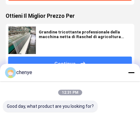
Ottieni Il Miglior Prezzo Per
Grandine tricottante professionale della
macchina netta di Raschel di agricoltura
dell'HDPE del vergine anti
Continua
chenye
Prodotti Raccomandati
12:31 PM
Good day, what product are you looking for?
Macchina per
Macchina di
Macchina
Macchina 
maglieria a
fabbricazione
elettrica di
maglieria 
trama
di reti
rete agricola
catena