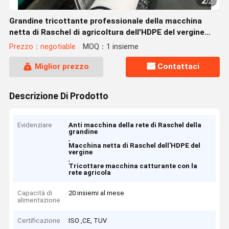
2
/
2
Grandine tricottante professionale della macchina
netta di Raschel di agricoltura dell'HDPE del vergine
anti
Prezzo：negotiable
MOQ：1 insieme
Miglior prezzo
Contattaci
Descrizione Di Prodotto
Evidenziare
Anti macchina della rete di Raschel della
grandine
,
Macchina netta di Raschel dell'HDPE del
vergine
,
Tricottare macchina catturante con la
rete agricola
Capacità di
20 insiemi al mese
alimentazione
Certificazione
ISO ,CE, TUV